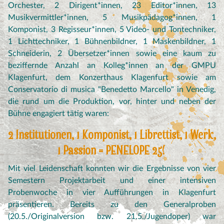
Orchester, 2 Dirigent*innen, 23 Editor*innen, 13
Musikvermittler*innen, 5 Musikpädagog*innen, 1
Komponist, 3 Regisseur*innen, 5 Video- und Tontechniker,
1 Lichttechniker, 1 Bühnenbildner, 1 Maskenbildner, 1
Schneiderin, 2 Übersetzer*innen sowie eine kaum zu
beziffernde Anzahl an Kolleg*innen an der GMPU
Klagenfurt, dem Konzerthaus Klagenfurt sowie am
Conservatorio di musica "Benedetto Marcello" in Venedig,
die rund um die Produktion, vor, hinter und neben der
Bühne engagiert tätig waren:
2 Institutionen, 1 Komponist, 1 Librettist, 1 Werk,
1 Passion = PENELOPE 25!
Mit viel Leidenschaft konnten wir die Ergebnisse von vier
Semestern Projektarbeit und einer intensiven
Probenwoche in vier Aufführungen in Klagenfurt
präsentieren. Bereits zu den Generalproben
(20.5./Originalversion bzw. 21.5./Jugendoper) war