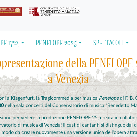
PE 1724
PENELOPE 2025
SPETTACOLI
presentazione della PENELOPE 20
a Venezia
oni a Klagenfurt, la Tragicommedia per musica
Penelope
di F. B.
:00
nella sala concerti del Conservatorio di musica “Benedetto Ma
asione per vedere la produzione PENELOPE 25, creata in collabo
vatorio di musica di Venezia! Il cast di cantanti si distingue dai 
in modo da creare nuovamente una versione unica dell'opera attrav