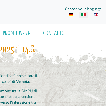
Seleziona la tua lingua
Choose your language
PROMUOVERE
CONTATTO
25 il 14.6.
 Conti sarà presentata il
rcello” di
Venezia
.
razione tra la GMPU di
due cast della versione
erso l'interazione tra