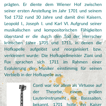
prägten. Er diente dem Wiener Hof zwischen
seiner ersten Anstellung im Jahr 1701 und seinem
Tod 1732 rund 30 Jahre und damit drei Kaisern,
Leopold I., Joseph I. und Karl VI. Aufgrund seiner
musikalischen und kompositorischen Fähigkeiten
überstand er die durch den Tod der Herrscher
kritischen Jahre 1705 und 1711, in denen die
Hofkapelle aufgelöst und reorganisiert bzw.
verkleinert wurde: Die Hofkapellmeister Ziani und
Fux sprachen sich 1711 im Rahmen einer
Evaluierung der Musiker einstimmig für seinen
Verbleib in der Hofkapelle aus.
Conti war vor allem als Virtuose auf
der Theorbe, einem großen
Lauteninstrument mit Basssaiten,
bekannt. 1701 holte ihn Kaiser