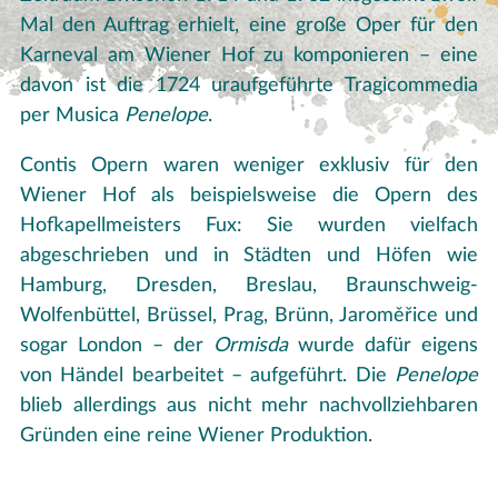
Mal den Auftrag erhielt, eine große Oper für den
Karneval am Wiener Hof zu komponieren – eine
davon ist die 1724 uraufgeführte Tragicommedia
per Musica
Penelope
.
Contis Opern waren weniger exklusiv für den
Wiener Hof als beispielsweise die Opern des
Hofkapellmeisters Fux: Sie wurden vielfach
abgeschrieben und in Städten und Höfen wie
Hamburg, Dresden, Breslau, Braunschweig-
Wolfenbüttel, Brüssel, Prag, Brünn, Jaroměřice und
sogar London – der
Ormisda
wurde dafür eigens
von Händel bearbeitet – aufgeführt. Die
Penelope
blieb allerdings aus nicht mehr nachvollziehbaren
Gründen eine reine Wiener Produktion.