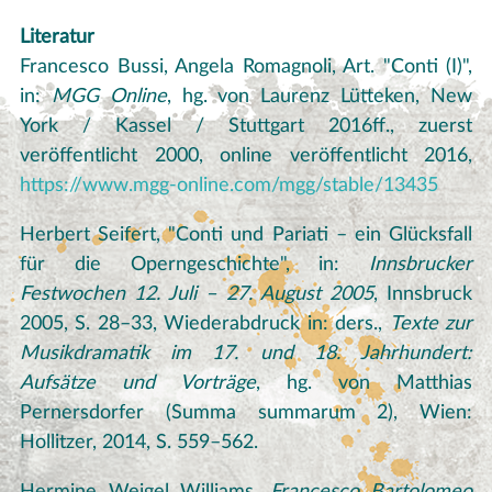
Literatur
Francesco Bussi, Angela Romagnoli, Art. "Conti (I)",
in:
MGG Online
, hg. von Laurenz Lütteken, New
York / Kassel / Stuttgart 2016ff., zuerst
veröffentlicht 2000, online veröffentlicht 2016,
https://www.mgg-online.com/mgg/stable/13435
Herbert Seifert, "Conti und Pariati – ein Glücksfall
für die Operngeschichte", in:
Innsbrucker
Festwochen 12. Juli – 27. August 2005
, Innsbruck
2005, S. 28–33, Wiederabdruck in: ders.,
Texte zur
Musikdramatik im 17. und 18. Jahrhundert:
Aufsätze und Vorträge
, hg. von Matthias
Pernersdorfer (Summa summarum 2), Wien:
Hollitzer, 2014, S. 559–562.
Hermine Weigel Williams,
Francesco Bartolomeo